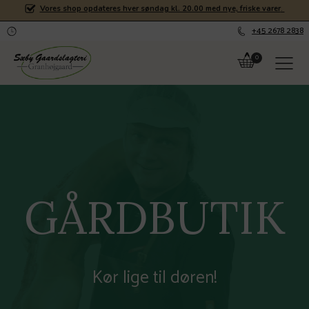
Vores shop opdateres hver søndag kl. 20.00 med nye, friske varer
.
+45 2678 2838
GÅRDBUTIK
Kør lige til døren!