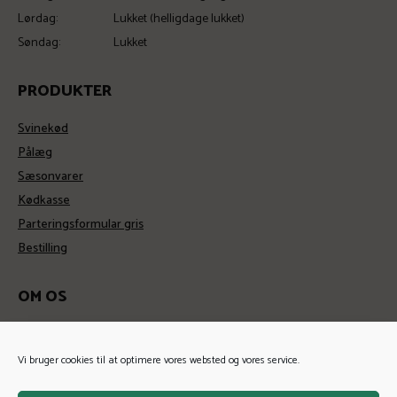
Lørdag:
Lukket (helligdage lukket)
Søndag:
Lukket
PRODUKTER
Svinekød
Pålæg
Sæsonvarer
Kødkasse
Parteringsformular gris
Bestilling
OM OS
Kontakt
Historie
Vi bruger cookies til at optimere vores websted og vores service.
Handelsbetingelser