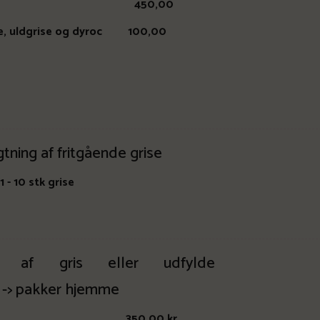
0 kg 450,00
ndrace, uldgrise og dyroc 100,00
gtning af fritgående grise
1 - 10 stk grise
ng af gris eller udfylde
el -> pakker hjemme
 350,00 kr.