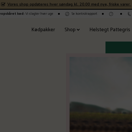
Vores shop opdateres hver søndag kl. 20.00 med nye, friske varer
.
nyopskåret kød:
Vi slagter hver uge
Se kontrolrapport
Kødpakker
Shop
Helstegt Pattegris