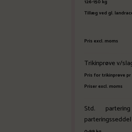
126-15
Tillæg ved gl. la
Pris excl. moms
Trikinprøve v/sla
Pris for trikinprøve pr 
Priser excl. moms
Std. parteri
parteringssedd
0-99 kg