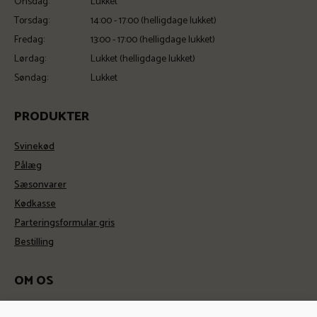
Onsdag:
Lukket
Torsdag:
14:00 - 17:00 (helligdage lukket)
Fredag:
13:00 - 17:00 (helligdage lukket)
Lørdag:
Lukket (helligdage lukket)
Søndag:
Lukket
PRODUKTER
Svinekød
Pålæg
Sæsonvarer
Kødkasse
Parteringsformular gris
Bestilling
OM OS
Kontakt