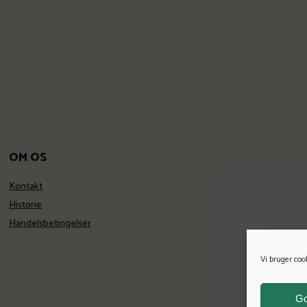
OM OS
Kontakt
Historie
Handelsbetingelser
Vi bruger coo
G