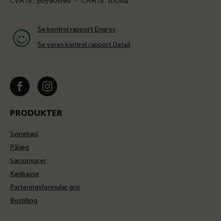
CVR nr. 36590696 - CHR nr. 61064
Se kontrol rapport Engros
Se vores kontrol rapport Detail
PRODUKTER
Svinekød
Pålæg
Sæsonvarer
Kødkasse
Parteringsformular gris
Bestilling