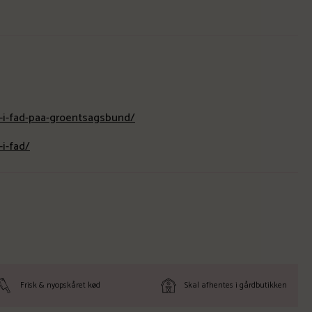
-i-fad-paa-groentsagsbund/
i-fad/
Frisk & nyopskåret kød
Skal afhentes i gårdbutikken