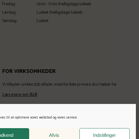
Fredag:
13:00 - 17:00 (helligdage lukket)
Lørdag:
Lukket (helligdage lukket)
Søndag:
Lukket
FOR VIRKSOMHEDER
Vi tilbyder unikke b2b aftaler, med fordele jo mere du/i køber for.
Læs mere om B2B
kies til at optimere vores websted og vores service.
odkend
Afvis
Indstillinger