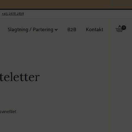
+45 2678 2838
Slagtning / Partering
B2B
Kontakt
teletter
vinefilet.