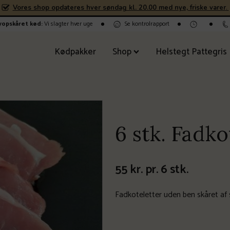
Vores shop opdateres hver søndag kl. 20.00 med nye, friske varer
.
nyopskåret kød:
Vi slagter hver uge
Se kontrolrapport
Kødpakker
Shop
Helstegt Pattegris
6 stk. Fadko
55
kr.
pr. 6 stk.
Fadkoteletter uden ben skåret af s