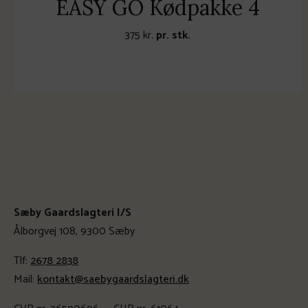
EASY GO Kødpakke 4
375
kr.
pr. stk.
Sæby Gaardslagteri I/S
Ålborgvej 108, 9300 Sæby
Tlf:
2678 2838
Mail:
kontakt@saebygaardslagteri.dk