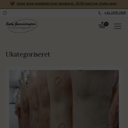
Vores shop opdateres hver søndag kl. 20.00 med nye, friske varer
.
+45 2678 2838
Ukategoriseret