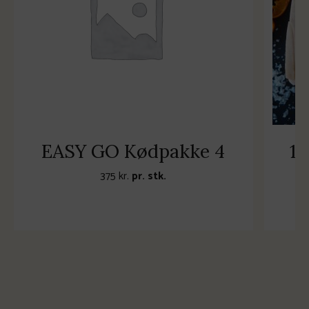
EASY GO Kødpakke 4
1
375
kr.
pr. stk.