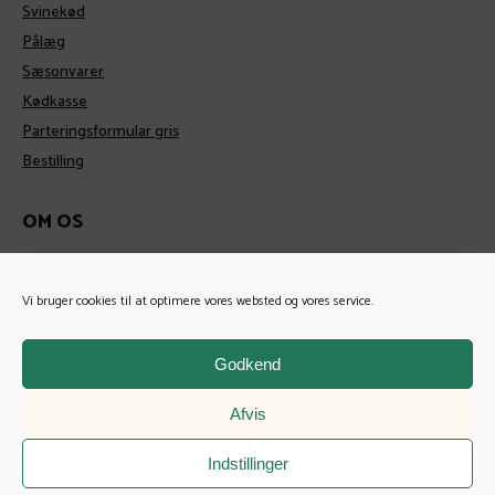
Svinekød
Pålæg
Sæsonvarer
Kødkasse
Parteringsformular gris
Bestilling
OM OS
Kontakt
Historie
Vi bruger cookies til at optimere vores websted og vores service.
Handelsbetingelser
Godkend
FOR VIRKSOMHEDER
Afvis
Vi tilbyder unikke b2b aftaler, med fordele jo mere du/i køber for.
Indstillinger
Læs mere om B2B