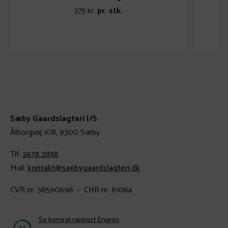
375
kr.
pr. stk.
Sæby Gaardslagteri I/S
Ålborgvej 108, 9300 Sæby
Tlf:
2678 2838
Mail:
kontakt@saebygaardslagteri.dk
CVR nr. 36590696 - CHR nr. 61064
Se kontrol rapport Engros