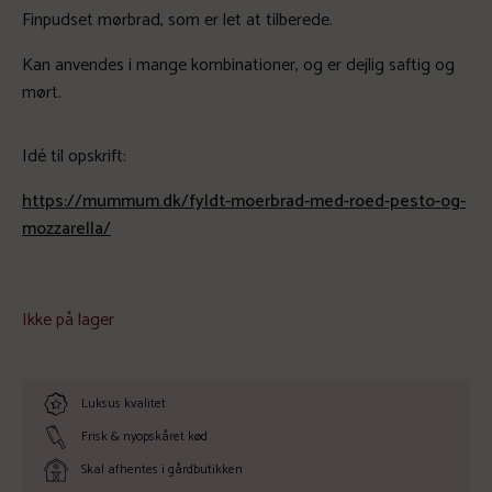
Finpudset mørbrad, som er let at tilberede.
Kan anvendes i mange kombinationer, og er dejlig saftig og
mørt.
Idé til opskrift:
https://mummum.dk/fyldt-moerbrad-med-roed-pesto-og-
mozzarella/
Ikke på lager
Luksus kvalitet
Frisk & nyopskåret kød
Skal afhentes i gårdbutikken