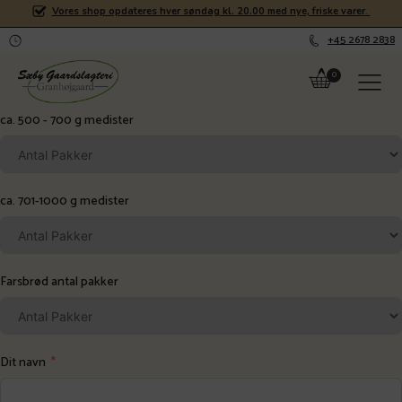
Vores shop opdateres hver søndag kl. 20.00 med nye, friske varer
.
+45 2678 2838
ca. 500 - 700 g medister
ca. 701-1000 g medister
Farsbrød antal pakker
Dit navn