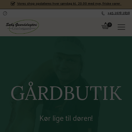
Vores shop opdateres hver søndag kl. 20.00 med nye, friske varer
.
+45 2678 2838
GÅRDBUTIK
Kør lige til døren!