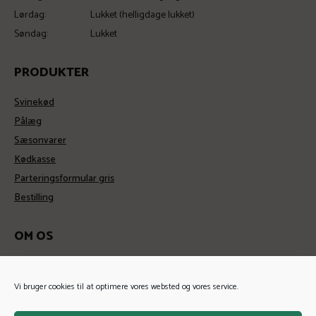
Lørdag:
Lukket (helligdage lukket)
Søndag:
Lukket
PRODUKTER
Svinekød
Pålæg
Sæsonvarer
Kødkasse
Parteringsformular gris
Bestilling
OM OS
Kontakt
Historie
Vi bruger cookies til at optimere vores websted og vores service.
Handelsbetingelser